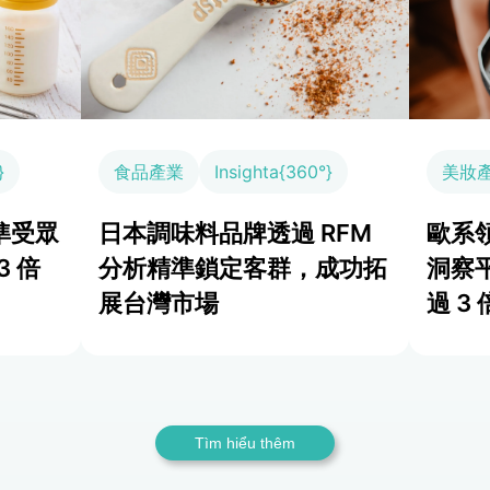
}
食品產業
Insighta{360°}
美妝
準受眾
日本調味料品牌透過 RFM
歐系領
3 倍
分析精準鎖定客群，成功拓
洞察
展台灣市場
過 3 
Tìm hiểu thêm