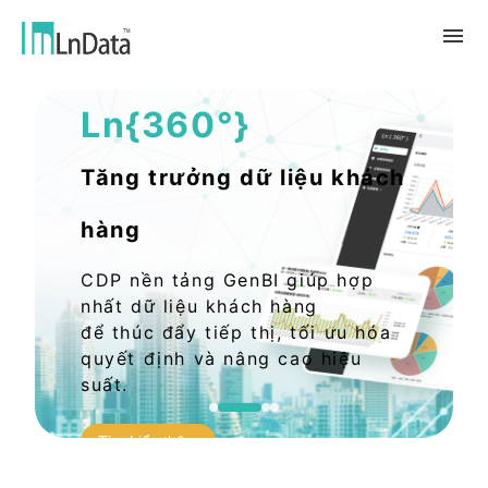
Giải pháp Dữ liệu AI
Ln{360°}
Về chúng tôi
Giới thiệu về công ty
giải pháp
Tăng trưởng dữ liệu khách
Đội ngũ & Tổ chức
chuyển đổi bền vững
Trung Tâm Tài Nguyên
hàng
Nhân tài & Văn hóa
Ln{CARBON}
Phòng Tin Tức
Chương trình thực tập
Đối tác
CDP nền tảng GenBI giúp hợp
Nền tảng Phân Tích Hệ Số Phát Thải
Blog
Đối tác
Carbon
nhất dữ liệu khách hàng
Trường Hợp Khách Hàng
để thúc đẩy tiếp thị, tối ưu hóa
tiếp thị dữ liệu
quyết định và nâng cao hiệu
繁體中文
Báo Cáo & Sách Trắng
Thị trường dữ liệu
suất.
Sự Kiện & Hội Thảo Trực Tuyến
English
Ln{360°}
Tìm hiểu thêm
Insighta{360°}
Tiếng Việt