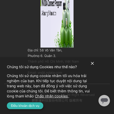
Địa chỉ: 58 Võ Văn Tần,
Phường 6, Quận 3,
Thành phố Hồ Chí Minh, Việt Nam
Chúng tôi sử dụng Cookies như thế nào?
Điện thoại: (+84) 028 62913077
Email: vn@Lndata.com
Chúng tôi sử dụng cookie nhằm tối ưu hóa trải
nghiệm của bạn. Khi tiếp tục duyệt nội dung tại
trang web này, bạn đã đồng ý với việc sử dụng
cookie của chúng tôi. Để biết thêm thông tin, vui
Copyright © 2021 LnData, Inc-All Right Reversed
lòng tham khảo
Chấp nhận cookies
。
麟數據科技股份有限公司 版權所有
Điều khoản dịch vụ