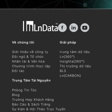
f
in
Về chúng tôi
Giải pháp
Giới thiệu về công ty
trung tâm dữ liệu
Đội ngũ & Tổ chức
Ln{360°}
Nhân tài & Văn hóa
Insighta{360°}
Chương trình thực tập
Thị trường dữ liệu
Đối tác
BLS
Ln{CARBON}
Trung Tâm Tài Nguyên
Phòng Tin Tức
Blog
Trường Hợp Khách Hàng
Báo Cáo & Sách Trắng
Sự Kiện & Hội Thảo Trực Tuyến