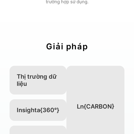
trường hợp sử dụng.
Giải pháp
Thị trường dữ
liệu
Ln{CARBON}
Insighta{360°}