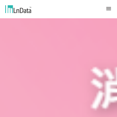
About Us
Company Overview
Solution
Team & Organization
Sustainable Transformation
Resources
Talent & Culture
Ln{CARBON}
News
Internship
Partners
Carbon Emission Factors Analysis
Blog
Partner
Platform
Case Studies
Data Marketing
繁體中文
Report & White Paper
Data Market
Event & Webinar
English
Ln{360°}
Insighta{360°}
Tiếng Việt