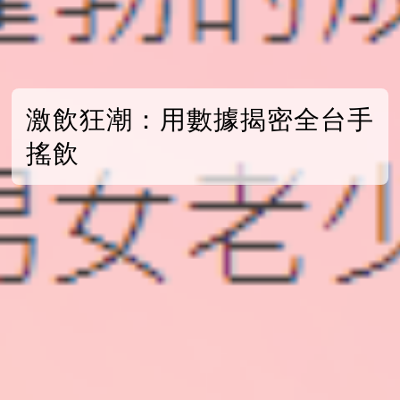
激飲狂潮：用數據揭密全台手
搖飲