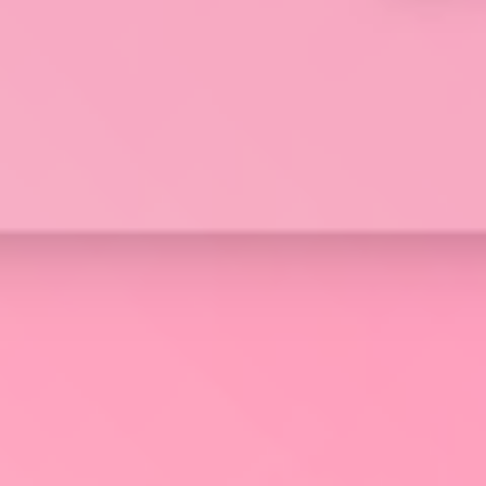
BLS
Ln{Fusion}
Data Clean Room