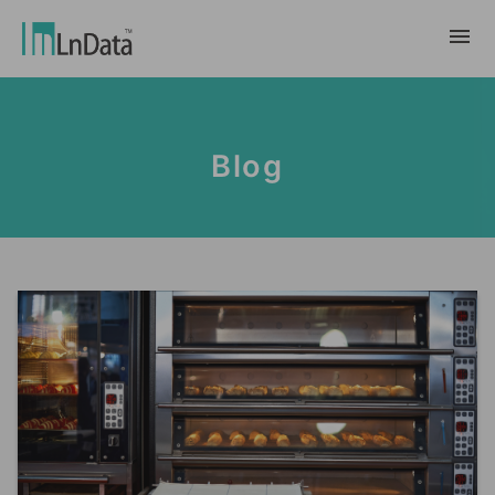
Về chúng tôi
Blog
Giới thiệu về công ty
giải pháp
Đội ngũ & Tổ chức
chuyển đổi bền vững
Trung Tâm Tài Nguyên
Nhân tài & Văn hóa
Ln{CARBON}
Phòng Tin Tức
Chương trình thực tập
Đối tác
Nền tảng Phân Tích Hệ Số Phát Thải
Blog
Đối tác
Carbon
Trường Hợp Khách Hàng
tiếp thị dữ liệu
繁體中文
Báo Cáo & Sách Trắng
Thị trường dữ liệu
Sự Kiện & Hội Thảo Trực Tuyến
English
Ln{360°}
Insighta{360°}
Tiếng Việt