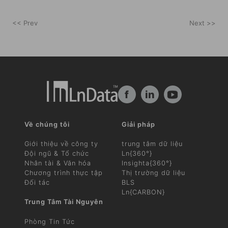
<< Prev
Next >>
f
in
Về chúng tôi
Giải pháp
Giới thiệu về công ty
trung tâm dữ liệu
Đội ngũ & Tổ chức
Ln{360°}
Nhân tài & Văn hóa
Insighta{360°}
Chương trình thực tập
Thị trường dữ liệu
Đối tác
BLS
Ln{CARBON}
Trung Tâm Tài Nguyên
Phòng Tin Tức