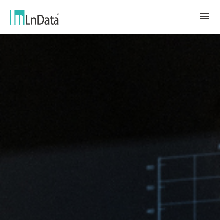
Về chúng tôi
Giới thiệu về công ty
giải pháp
Đội ngũ & Tổ chức
chuyển đổi bền vững
Trung Tâm Tài Nguyên
Nhân tài & Văn hóa
Ln{CARBON}
Phòng Tin Tức
Chương trình thực tập
Đối tác
Nền tảng Phân Tích Hệ Số Phát Thải
Blog
Đối tác
Carbon
Trường Hợp Khách Hàng
tiếp thị dữ liệu
繁體中文
Báo Cáo & Sách Trắng
Thị trường dữ liệu
Sự Kiện & Hội Thảo Trực Tuyến
English
Ln{360°}
Insighta{360°}
Tiếng Việt