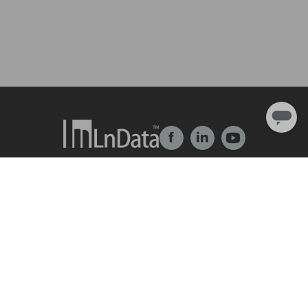
f
in
Về chúng tôi
Giải pháp
Giới thiệu về công ty
trung tâm dữ liệu
Đội ngũ & Tổ chức
Ln{360°}
Nhân tài & Văn hóa
Insighta{360°}
Chương trình thực tập
Thị trường dữ liệu
Đối tác
BLS
Ln{CARBON}
Trung Tâm Tài Nguyên