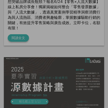
想突破品牌成長瓶頸？報名6/24【零售×人流大數據】
線上私房分享會！獨家揭秘如何整合「零售發票數據」
與「人流大數據」，透過真實案例學習精準洞察消費行
為與人流熱區、消費者興趣輪廓，掌握數據驅動行銷的
關鍵，有效提升零售策略與廣告成效。立即卡位，名額
有限！
閱讀全文