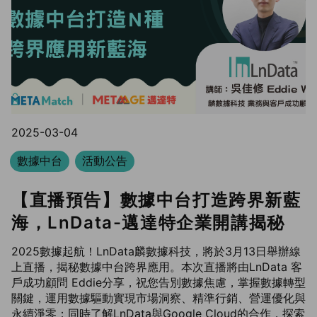
2025-03-04
數據中台
活動公告
【直播預告】數據中台打造跨界新藍
海，LnData-邁達特企業開講揭秘
2025數據起航！LnData麟數據科技，將於3月13日舉辦線
上直播，揭秘數據中台跨界應用。本次直播將由LnData 客
戶成功顧問 Eddie分享，祝您告別數據焦慮，掌握數據轉型
關鍵，運用數據驅動實現市場洞察、精準行銷、營運優化與
永續淨零；同時了解LnData與Google Cloud的合作，探索