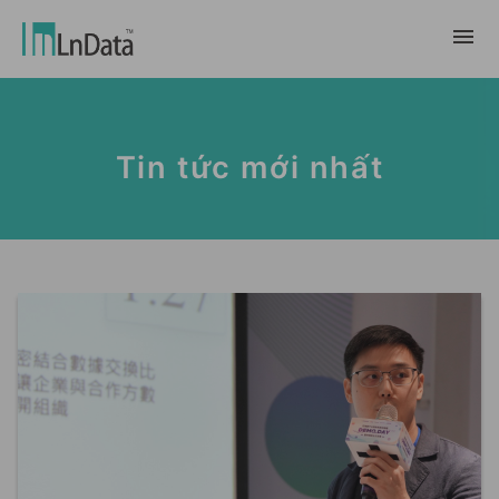
Về chúng tôi
Tin tức mới nhất
Giới thiệu về công ty
giải pháp
Đội ngũ & Tổ chức
chuyển đổi bền vững
Trung Tâm Tài Nguyên
Nhân tài & Văn hóa
Ln{CARBON}
Phòng Tin Tức
Chương trình thực tập
Đối tác
Nền tảng Phân Tích Hệ Số Phát Thải
Blog
Đối tác
Carbon
Trường Hợp Khách Hàng
tiếp thị dữ liệu
繁體中文
Báo Cáo & Sách Trắng
Thị trường dữ liệu
Sự Kiện & Hội Thảo Trực Tuyến
English
Ln{360°}
Insighta{360°}
Tiếng Việt