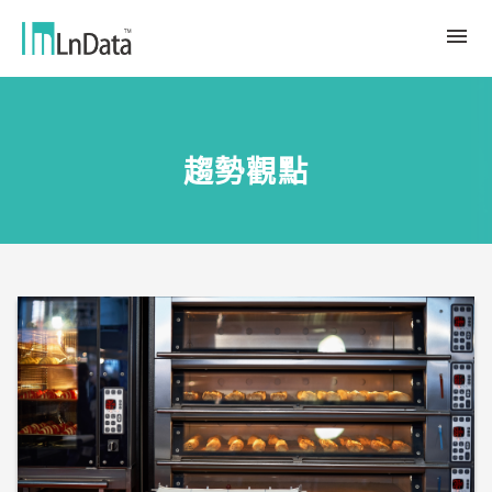
關於我們
趨勢觀點
企業介紹
解決方案
組織團隊
永續轉型
資源中心
人才與文化
Ln{CARBON}
新聞室
源數據計劃
客戶與合作夥伴
LCA 碳係數報告分析平台
趨勢觀點
合作夥伴
數據行銷
應用案例
數據市集
繁體中文
產業報告與白皮書
Ln{360°}
活動＆研討會
English
Insighta{360°}
Tiếng Việt
BLS