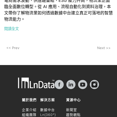
電商需求波動、供應鏈重組、ESG 壓力升高，物流業正面
臨全面數位轉型。從 AI 應用、流程自動化到資料治理，本
文帶你了解物流業如何透過數據中台建立真正可落地的智慧
物流能力。
閱讀全文
<< Prev
Next >>
f
in
關於我們
解決方案
資源中心
企業介紹
數據中台
新聞室
組織團隊
Ln{360°}
趨勢觀點