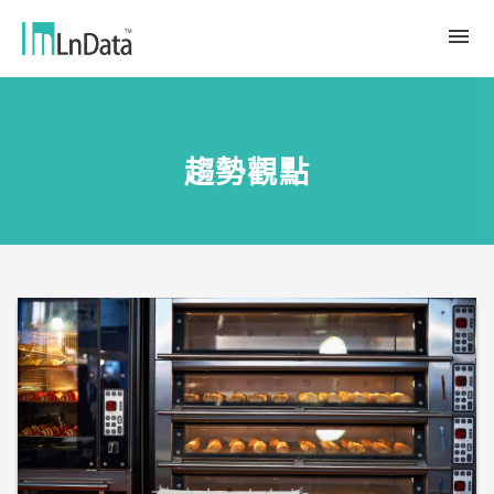
關於我們
趨勢觀點
企業介紹
解決方案
組織團隊
永續轉型
資源中心
人才與文化
Ln{CARBON}
新聞室
源數據計劃
客戶與合作夥伴
LCA 碳係數報告分析平台
趨勢觀點
合作夥伴
數據行銷
應用案例
數據市集
繁體中文
產業報告與白皮書
Ln{360°}
活動＆研討會
English
Insighta{360°}
Tiếng Việt
BLS