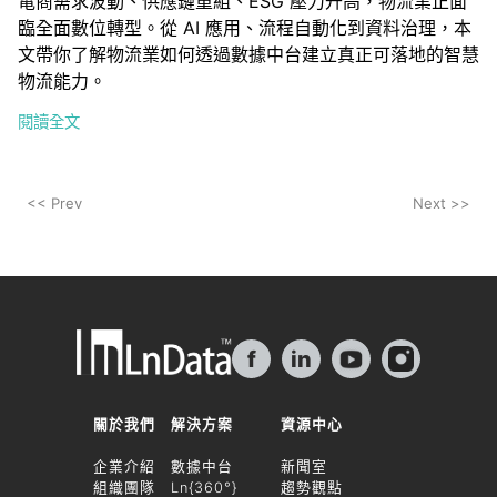
電商需求波動、供應鏈重組、ESG 壓力升高，物流業正面
臨全面數位轉型。從 AI 應用、流程自動化到資料治理，本
文帶你了解物流業如何透過數據中台建立真正可落地的智慧
物流能力。
閱讀全文
<< Prev
Next >>
f
in
關於我們
解決方案
資源中心
企業介紹
數據中台
新聞室
組織團隊
Ln{360°}
趨勢觀點