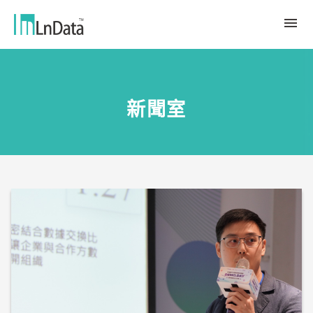
關於我們
新聞室
企業介紹
解決方案
組織團隊
永續轉型
資源中心
人才與文化
Ln{CARBON}
新聞室
源數據計劃
客戶與合作夥伴
LCA 碳係數報告分析平台
趨勢觀點
合作夥伴
數據行銷
應用案例
數據市集
繁體中文
產業報告與白皮書
Ln{360°}
活動＆研討會
English
Insighta{360°}
Tiếng Việt
BLS