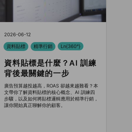
2026-06-12
資料貼標
精準行銷
Ln{360°}
資料貼標是什麼？AI 訓練
背後最關鍵的一步
廣告預算越投越高，ROAS 卻越來越難看？本
文帶你了解資料貼標的核心概念、AI 訓練四
步驟，以及如何將貼標邏輯應用於精準行銷，
讓你開始真正聊解你的顧客。