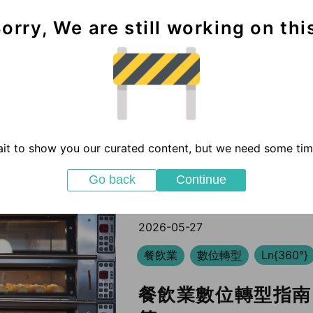
orry, We are still working on thi
it to show you our curated content, but we need some time
Go back
Continue
2026-05-27
餐飲業
數位轉型
Ln{360°}
餐飲業數位轉型指南