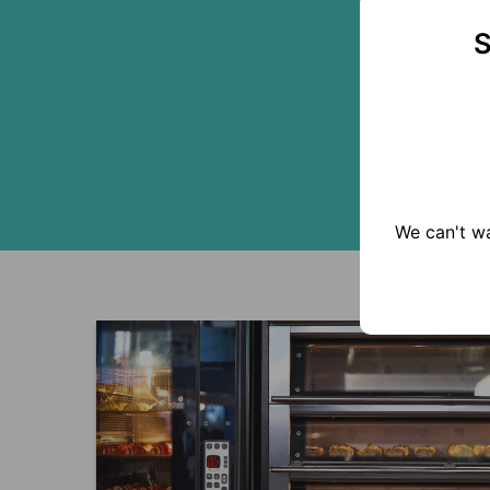
S
We can't wa