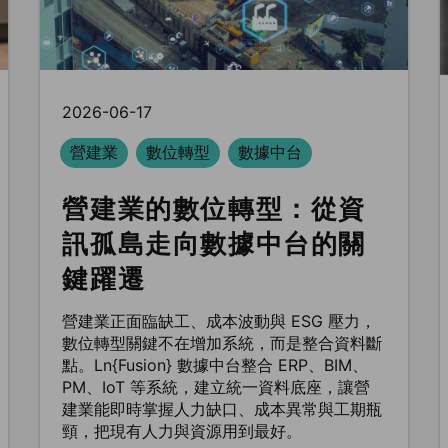
2026-06-17
營建業
數位轉型
數據中台
營建業的數位轉型：從資
訊孤島走向數據中台的關
鍵躍遷
營建業正面臨缺工、成本波動與 ESG 壓力，
數位轉型關鍵不在增加系統，而是整合資料斷
點。Ln{Fusion} 數據中台整合 ERP、BIM、
PM、IoT 等系統，建立統一資料底座，讓營
建業能即時掌握人力缺口、成本異常與工期瓶
頸，把現有人力與資源用到最好。