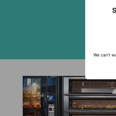
S
We can't wa