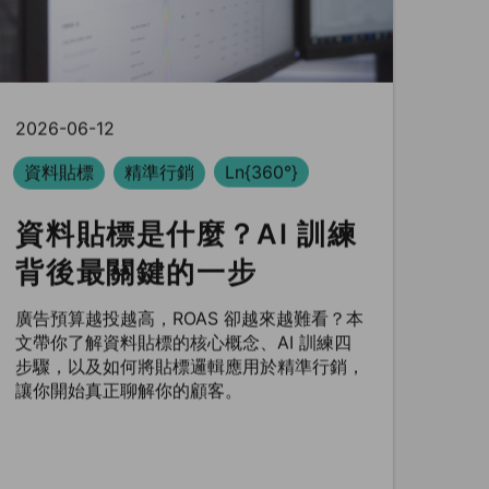
2026-06-12
資料貼標
精準行銷
Ln{360°}
資料貼標是什麼？AI 訓練
背後最關鍵的一步
廣告預算越投越高，ROAS 卻越來越難看？本
文帶你了解資料貼標的核心概念、AI 訓練四
步驟，以及如何將貼標邏輯應用於精準行銷，
讓你開始真正聊解你的顧客。