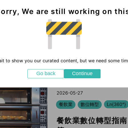
orry, We are still working on thi
it to show you our curated content, but we need some time
Go back
Continue
2026-05-27
餐飲業
數位轉型
Ln{360°}
餐飲業數位轉型指南