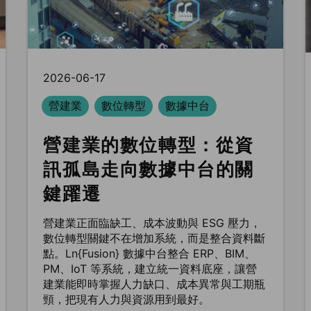
2026-06-17
營建業
數位轉型
數據中台
營建業的數位轉型：從資
訊孤島走向數據中台的關
鍵躍遷
營建業正面臨缺工、成本波動與 ESG 壓力，
數位轉型關鍵不在增加系統，而是整合資料斷
點。Ln{Fusion} 數據中台整合 ERP、BIM、
PM、IoT 等系統，建立統一資料底座，讓營
建業能即時掌握人力缺口、成本異常與工期瓶
頸，把現有人力與資源用到最好。