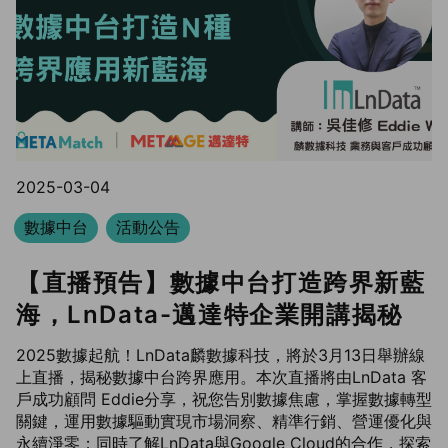
2025-03-04
數據中台
活動公告
【直播預告】數據中台打造跨界新藍
海，LnData-邁達特企業開講揭秘
2025數據起航！LnData麟數據科技，將於3月13日舉辦線
上直播，揭秘數據中台跨界應用。本次直播將由LnData 客
戶成功顧問 Eddie分享，祝您告別數據焦慮，掌握數據轉型
關鍵，運用數據驅動實現市場洞察、精準行銷、營運優化與
永續淨零；同時了解LnData與Google Cloud的合作，探索