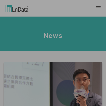
About Us
News
Company Overview
Solution
Team & Organization
Sustainable Transformation
Resources
Talent & Culture
Ln{CARBON}
News
Internship
Partners
Carbon Emission Factors Analysis
Blog
Partner
Platform
Case Studies
Data Marketing
繁體中文
Report & White Paper
Data Market
Event & Webinar
English
Ln{360°}
Insighta{360°}
Tiếng Việt