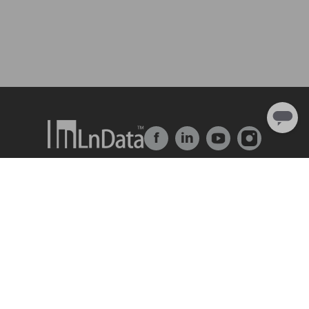
f
in
About Us
Solution
Company Overview
Ln{Fusion}
Team & Organization
Ln{360°}
Talent & Culture
Insighta{360°}
Internship
Data Market
Partner
BLS
Ln{CARBON}
Resource